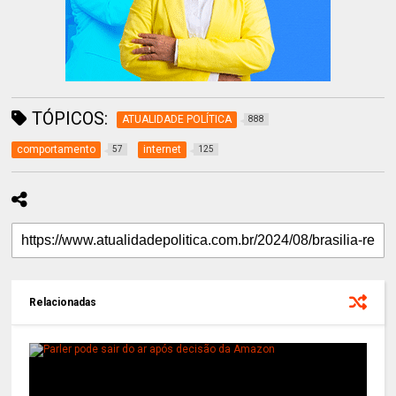
TÓPICOS:
ATUALIDADE POLÍTICA
888
comportamento
internet
57
125
Relacionadas