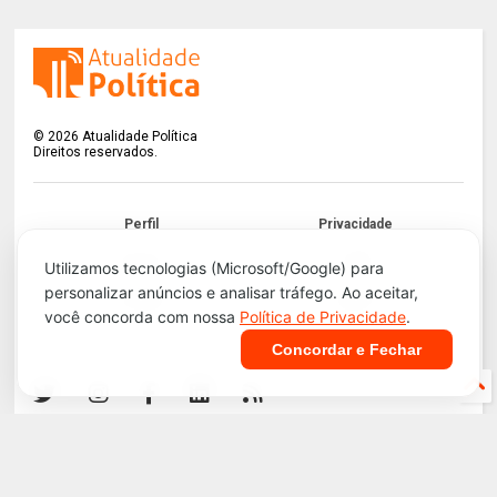
©
2026
Atualidade Política
Direitos reservados.
Perfil
Privacidade
Termos
LGPD
Utilizamos tecnologias (Microsoft/Google) para
personalizar anúncios e analisar tráfego. Ao aceitar,
Contato
Apoie!
você concorda com nossa
Política de Privacidade
.
Concordar e Fechar
Infraestrutura e Segurança. Tecnologia do
Blogger
.