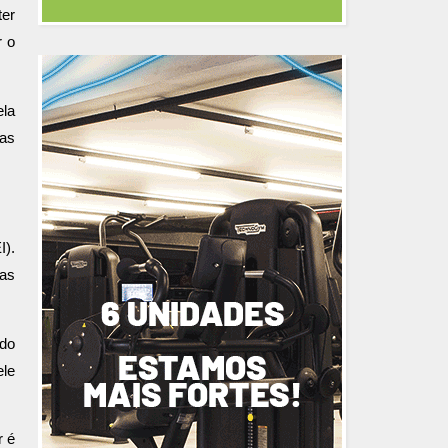
ter
r o
ela
 as
I).
uas
ado
ele
r é