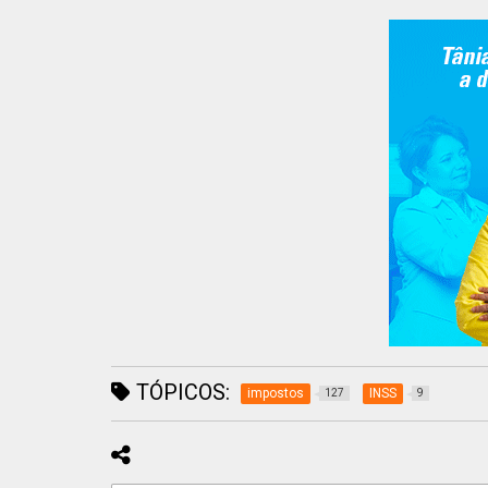
TÓPICOS:
impostos
INSS
127
9