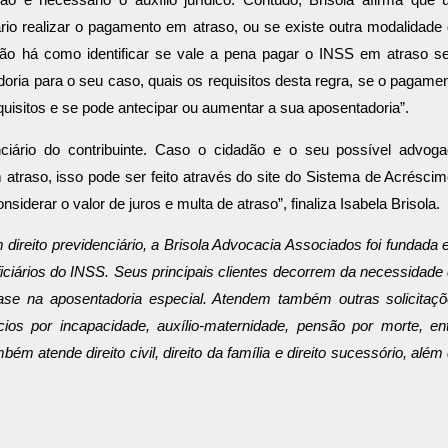
rio realizar o pagamento em atraso, ou se existe outra modalidade
“Não há como identificar se vale a pena pagar o INSS em atraso 
oria para o seu caso, quais os requisitos desta regra, se o pagame
requisitos e se pode antecipar ou aumentar a sua aposentadoria”.
nciário do contribuinte. Caso o cidadão e o seu possível advog
 atraso, isso pode ser feito através do site do Sistema de Acrésci
derar o valor de juros e multa de atraso”, finaliza Isabela Brisola.
direito previdenciário, a Brisola Advocacia Associados foi fundada
eficiários do INSS. Seus principais clientes decorrem da necessidade
ase na aposentadoria especial. Atendem também outras solicitaç
ios por incapacidade, auxílio-maternidade, pensão por morte, en
m atende direito civil, direito da família e direito sucessório, além