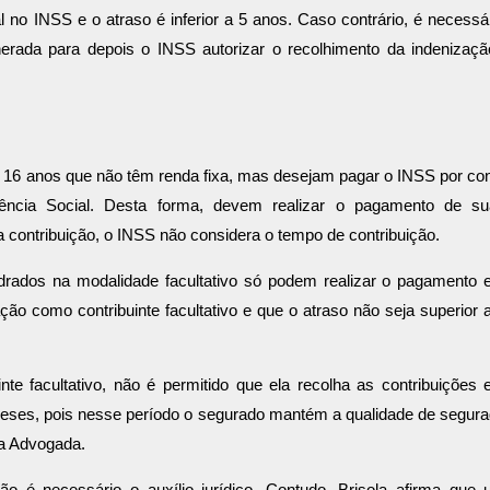
al no INSS e o atraso é inferior a 5 anos. Caso contrário, é necessá
erada para depois o INSS autorizar o recolhimento da indenizaçã
de 16 anos que não têm renda fixa, mas desejam pagar o INSS por co
idência Social. Desta forma, devem realizar o pagamento de s
 a contribuição, o INSS não considera o tempo de contribuição.
uadrados na modalidade facultativo só podem realizar o pagamento
ação como contribuinte facultativo e que o atraso não seja superior 
e facultativo, não é permitido que ela recolha as contribuições
meses, pois nesse período o segurado mantém a qualidade de segur
z a Advogada.
o é necessário o auxílio jurídico. Contudo, Brisola afirma que