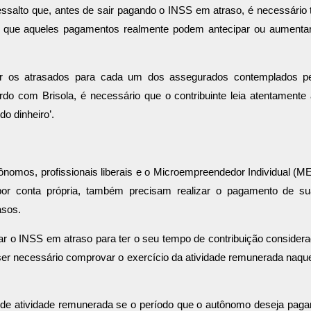
essalto que, antes de sair pagando o INSS em atraso, é necessário 
de que aqueles pagamentos realmente podem antecipar ou aumenta
ar os atrasados para cada um dos assegurados contemplados p
rdo com Brisola, é necessário que o contribuinte leia atentamente
o dinheiro’.
ônomos, profissionais liberais e o Microempreendedor Individual (ME
or conta própria, também precisam realizar o pagamento de s
asos.
r o INSS em atraso para ter o seu tempo de contribuição consider
 ser necessário comprovar o exercício da atividade remunerada naqu
de atividade remunerada se o período que o autônomo deseja paga