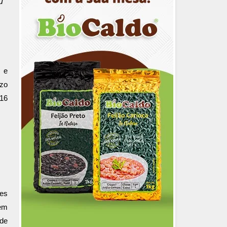
u
s e
azo
 16
ses
rem
nde