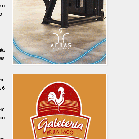
rio
o”,
nta
uas
 em
a 6
 em
ado
 um