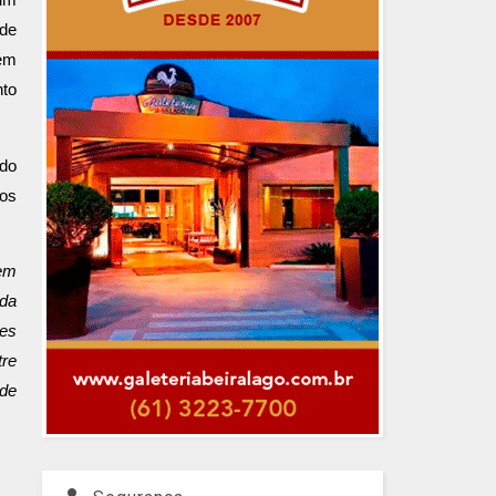
 de
sem
nto
ado
mos
 em
 da
ões
tre
 de