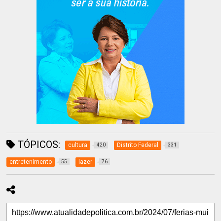
TÓPICOS:
cultura
Distrito Federal
420
331
entretenimento
lazer
55
76