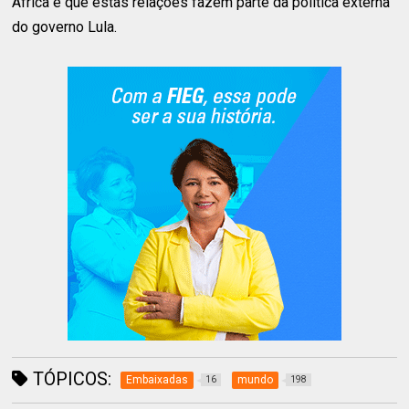
Africa e que estas relações fazem parte da política externa
do governo Lula.
TÓPICOS:
Embaixadas
mundo
16
198