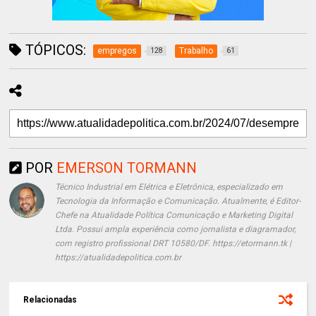
TÓPICOS:
empregos
Trabalho
128
61
POR
EMERSON TORMANN
Técnico Industrial em Elétrica e Eletrônica, especializado em
Tecnologia da Informação e Comunicação. Atualmente, é Editor-
Chefe na Atualidade Política Comunicação e Marketing Digital
Ltda. Possui ampla experiência como jornalista e diagramador,
com registro profissional DRT 10580/DF. https://etormann.tk |
https://atualidadepolitica.com.br
Relacionadas