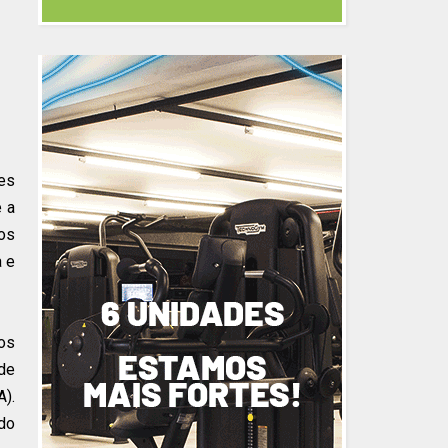
des
 a
os
a e
sos
 de
A).
 do