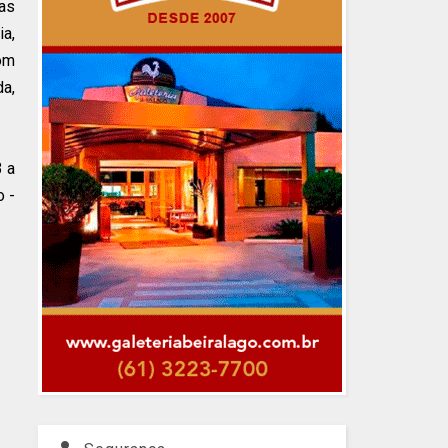
das
ia,
com
da,
3 a
 -