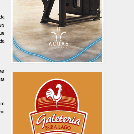
 da
es
que
 da
les
ta
am
tão