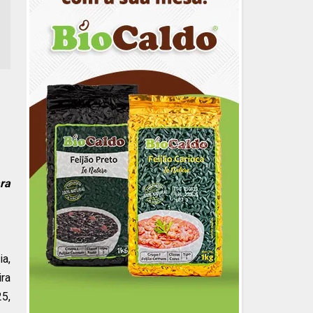
ra
ia,
ira
25,