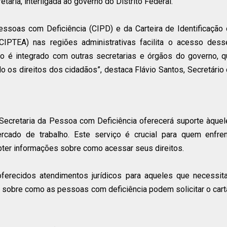
taria, interligada ao governo do Distrito Federal.
essoas com Deficiência (CIPD) e da Carteira de Identificação
IPTEA) nas regiões administrativas facilita o acesso dess
so é integrado com outras secretarias e órgãos do governo, 
o os direitos dos cidadãos”, destaca Flávio Santos, Secretário
Secretaria da Pessoa com Deficiência oferecerá suporte àque
ado de trabalho. Este serviço é crucial para quem enfren
bter informações sobre como acessar seus direitos.
oferecidos atendimentos jurídicos para aqueles que necessit
io sobre como as pessoas com deficiência podem solicitar o car