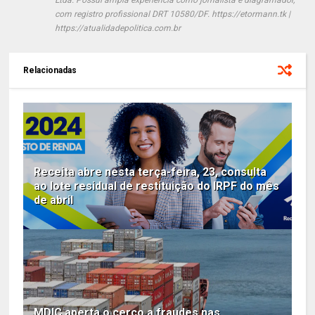
com registro profissional DRT 10580/DF. https://etormann.tk |
https://atualidadepolitica.com.br
Relacionadas
Receita abre nesta terça-feira, 23, consulta
ao lote residual de restituição do IRPF do mês
de abril
MDIC aperta o cerco a fraudes nas