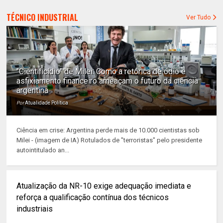
TÉCNICO INDUSTRIAL
Ver Tudo
"Cientificídio" de Milei: Como a retórica de ódio e
asfixiamento financeiro ameaçam o futuro da ciência
argentina
Por
Atualidade Política
Ciência em crise: Argentina perde mais de 10.000 cientistas sob
Milei - (imagem de IA) Rotulados de "terroristas" pelo presidente
autointitulado an...
Atualização da NR-10 exige adequação imediata e
reforça a qualificação contínua dos técnicos
industriais