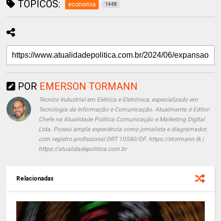
TÓPICOS:
economia
1448
POR
EMERSON TORMANN
Técnico Industrial em Elétrica e Eletrônica, especializado em
Tecnologia da Informação e Comunicação. Atualmente, é Editor-
Chefe na Atualidade Política Comunicação e Marketing Digital
Ltda. Possui ampla experiência como jornalista e diagramador,
com registro profissional DRT 10580/DF. https://etormann.tk |
https://atualidadepolitica.com.br
Relacionadas