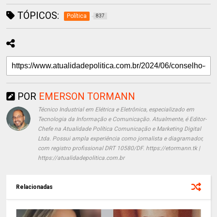
TÓPICOS:
Política
837
POR
EMERSON TORMANN
Técnico Industrial em Elétrica e Eletrônica, especializado em
Tecnologia da Informação e Comunicação. Atualmente, é Editor-
Chefe na Atualidade Política Comunicação e Marketing Digital
Ltda. Possui ampla experiência como jornalista e diagramador,
com registro profissional DRT 10580/DF. https://etormann.tk |
https://atualidadepolitica.com.br
Relacionadas