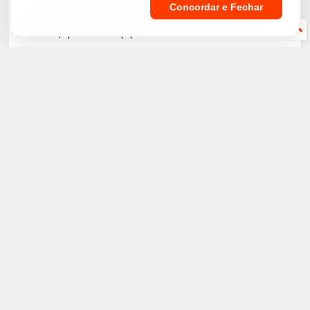
Concordar e Fechar
Este site é protegido e otimizado pela tecnologia Cloudflare, líder em
performance e segurança online. Proteção e velocidade para
domínios, aplicativos e equipes.
A Cloudflare acelera o acesso ao site, com recursos de segurança
que protegem contra ameaças, aumentando a confiança dos
visitantes e melhorando a classificação dos motores de buscas.
Comece agora mesmo gratuitamente.
Ajudando a construir uma internet melhor!