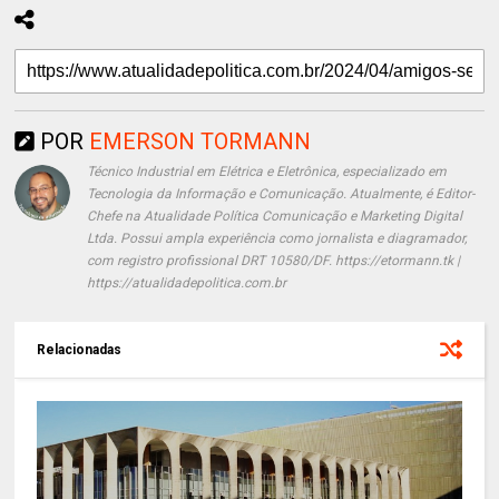
POR
EMERSON TORMANN
Técnico Industrial em Elétrica e Eletrônica, especializado em
Tecnologia da Informação e Comunicação. Atualmente, é Editor-
Chefe na Atualidade Política Comunicação e Marketing Digital
Ltda. Possui ampla experiência como jornalista e diagramador,
com registro profissional DRT 10580/DF. https://etormann.tk |
https://atualidadepolitica.com.br
Relacionadas