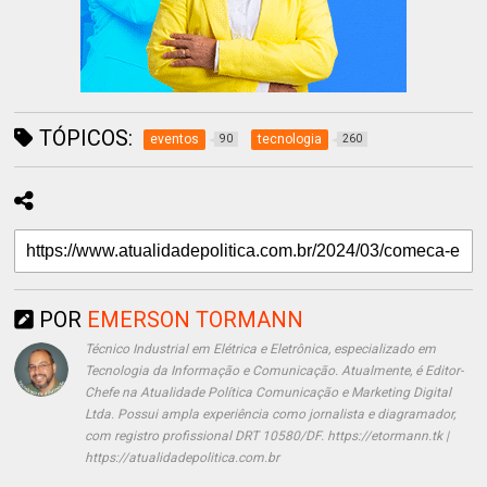
TÓPICOS:
eventos
tecnologia
90
260
POR
EMERSON TORMANN
Técnico Industrial em Elétrica e Eletrônica, especializado em
Tecnologia da Informação e Comunicação. Atualmente, é Editor-
Chefe na Atualidade Política Comunicação e Marketing Digital
Ltda. Possui ampla experiência como jornalista e diagramador,
com registro profissional DRT 10580/DF. https://etormann.tk |
https://atualidadepolitica.com.br