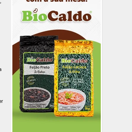
,
a
er