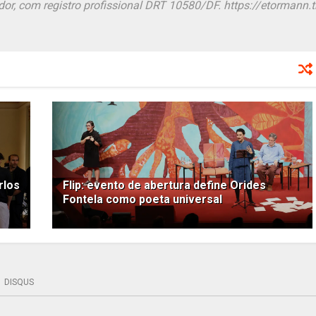
or, com registro profissional DRT 10580/DF. https://etormann.tk
rlos
Flip: evento de abertura define Orides
Fontela como poeta universal
DISQUS