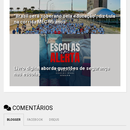
"Brasil será soberano pela educação", diz Lula
na corrida MEC 95 anos
Livro digital aborda questões de segurança
nas escolas
COMENTÁRIOS
BLOGGER
FACEBOOK
DISQUS