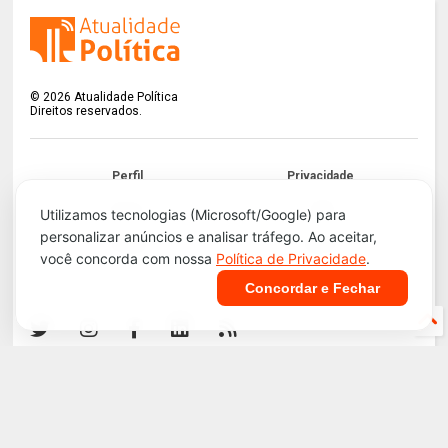
©
2026
Atualidade Política
Direitos reservados.
Perfil
Privacidade
Termos
LGPD
Utilizamos tecnologias (Microsoft/Google) para
personalizar anúncios e analisar tráfego. Ao aceitar,
Contato
Apoie!
você concorda com nossa
Política de Privacidade
.
Concordar e Fechar
Infraestrutura e Segurança. Tecnologia do
Blogger
.