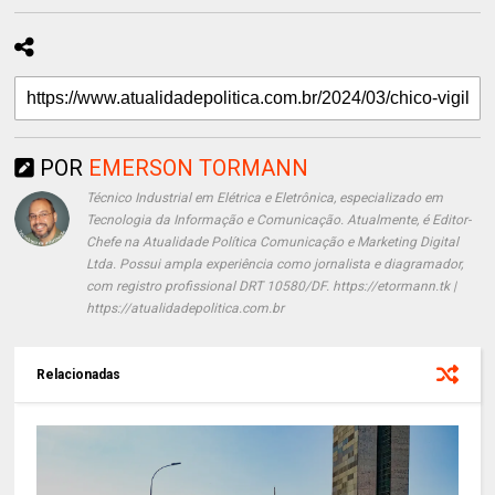
POR
EMERSON TORMANN
Técnico Industrial em Elétrica e Eletrônica, especializado em
Tecnologia da Informação e Comunicação. Atualmente, é Editor-
Chefe na Atualidade Política Comunicação e Marketing Digital
Ltda. Possui ampla experiência como jornalista e diagramador,
com registro profissional DRT 10580/DF. https://etormann.tk |
https://atualidadepolitica.com.br
Relacionadas