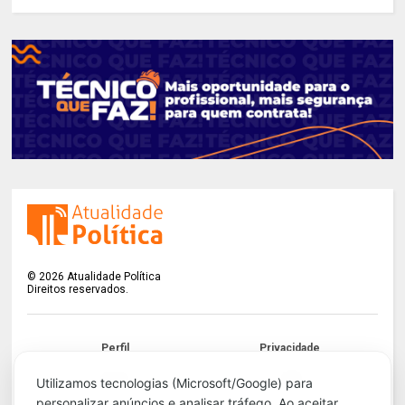
©
2026
Atualidade Política
Direitos reservados.
Perfil
Privacidade
Termos
LGPD
Utilizamos tecnologias (Microsoft/Google) para
personalizar anúncios e analisar tráfego. Ao aceitar,