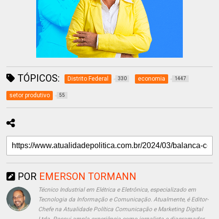
TÓPICOS:
Distrito Federal
economia
330
1447
setor produtivo
55
POR
EMERSON TORMANN
Técnico Industrial em Elétrica e Eletrônica, especializado em
Tecnologia da Informação e Comunicação. Atualmente, é Editor-
Chefe na Atualidade Política Comunicação e Marketing Digital
Ltda. Possui ampla experiência como jornalista e diagramador,