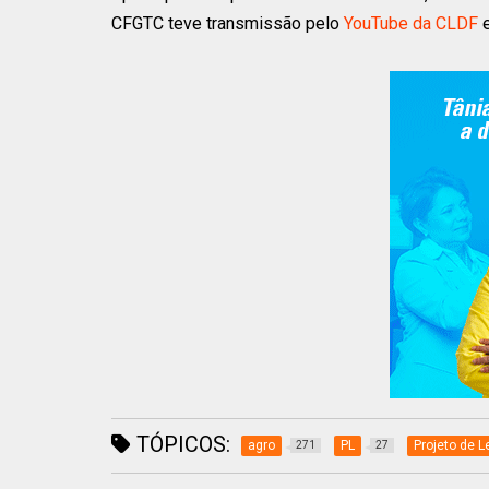
CFGTC teve transmissão pelo
YouTube da CLDF
e
TÓPICOS:
agro
PL
Projeto de L
271
27