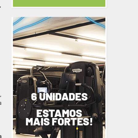
,
,
s
a