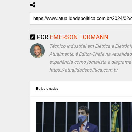
POR
EMERSON TORMANN
Técnico Industrial em Elétrica e Eletr
Atualmente, é Editor-Chefe na Atualida
experiência como jornalista e diagramad
https://atualidadepolitica.com.br
Relacionadas