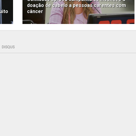
doação de cabelo a pessoas carentes com
uito
câncer
DISQUS