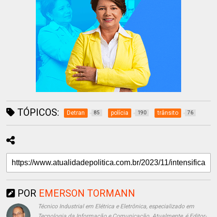
TÓPICOS:
Detran
polícia
trânsito
85
190
76
POR
EMERSON TORMANN
Técnico Industrial em Elétrica e Eletrônica, especializado em
Tecnologia da Informação e Comunicação. Atualmente, é Editor-