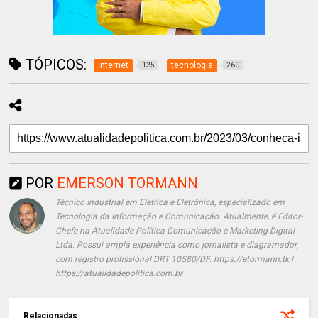
TÓPICOS:
internet
tecnologia
125
260
POR
EMERSON TORMANN
Técnico Industrial em Elétrica e Eletrônica, especializado em
Tecnologia da Informação e Comunicação. Atualmente, é Editor-
Chefe na Atualidade Política Comunicação e Marketing Digital
Ltda. Possui ampla experiência como jornalista e diagramador,
com registro profissional DRT 10580/DF. https://etormann.tk |
https://atualidadepolitica.com.br
Relacionadas