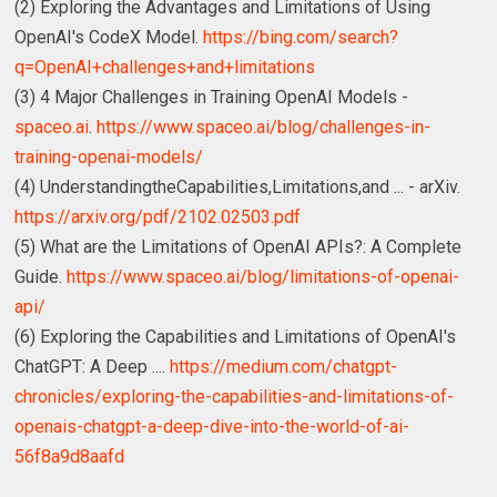
(2) Exploring the Advantages and Limitations of Using
OpenAI's CodeX Model.
https://bing.com/search?
q=OpenAI+challenges+and+limitations
(3) 4 Major Challenges in Training OpenAI Models -
spaceo.ai
.
https://www.spaceo.ai/blog/challenges-in-
training-openai-models/
(4) UnderstandingtheCapabilities,Limitations,and ... - arXiv.
https://arxiv.org/pdf/2102.02503.pdf
(5) What are the Limitations of OpenAI APIs?: A Complete
Guide.
https://www.spaceo.ai/blog/limitations-of-openai-
api/
(6) Exploring the Capabilities and Limitations of OpenAI's
ChatGPT: A Deep ....
https://medium.com/chatgpt-
chronicles/exploring-the-capabilities-and-limitations-of-
openais-chatgpt-a-deep-dive-into-the-world-of-ai-
56f8a9d8aafd