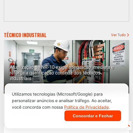
TÉCNICO INDUSTRIAL
Ver Tudo
Atualização da NR-10 exige adequação imediata e
reforça a qualificação contínua dos técnicos
industriais
Por
Atualidade Política
Utilizamos tecnologias (Microsoft/Google) para
personalizar anúncios e analisar tráfego. Ao aceitar,
A nova NR-10 entra em vigência a partir de 01/06/2027 (art. 5º da
você concorda com nossa
Política de Privacidade
.
Portaria MTE nº 737/2026). Veja o impacto na qualificação dos
técnicos industriais. ...
Concordar e Fechar