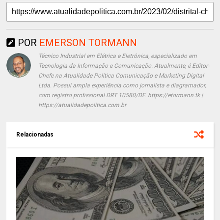
POR
EMERSON TORMANN
Técnico Industrial em Elétrica e Eletrônica, especializado em
Tecnologia da Informação e Comunicação. Atualmente, é Editor-
Chefe na Atualidade Política Comunicação e Marketing Digital
Ltda. Possui ampla experiência como jornalista e diagramador,
com registro profissional DRT 10580/DF. https://etormann.tk |
https://atualidadepolitica.com.br
Relacionadas