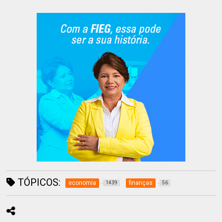
TÓPICOS:
economia
finanças
1439
56