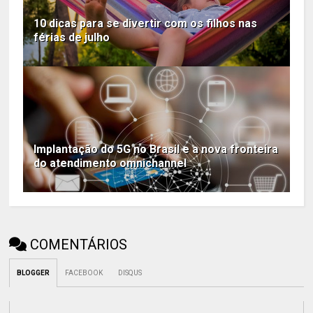
10 dicas para se divertir com os filhos nas
férias de julho
Implantação do 5G no Brasil e a nova fronteira
do atendimento omnichannel
COMENTÁRIOS
BLOGGER
FACEBOOK
DISQUS