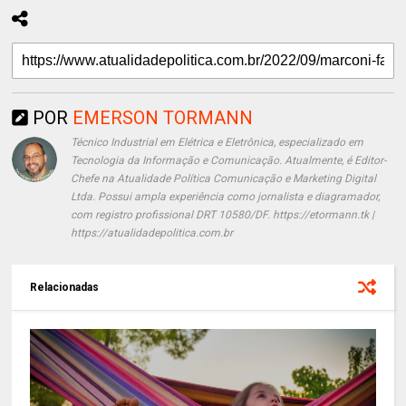
POR
EMERSON TORMANN
Técnico Industrial em Elétrica e Eletrônica, especializado em
Tecnologia da Informação e Comunicação. Atualmente, é Editor-
Chefe na Atualidade Política Comunicação e Marketing Digital
Ltda. Possui ampla experiência como jornalista e diagramador,
com registro profissional DRT 10580/DF. https://etormann.tk |
https://atualidadepolitica.com.br
Relacionadas