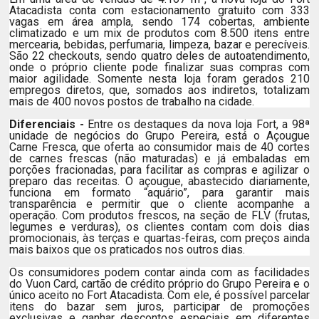
Atacadista conta com estacionamento gratuito com 333
vagas em área ampla, sendo 174 cobertas, ambiente
climatizado e um mix de produtos com 8.500 itens entre
mercearia, bebidas, perfumaria, limpeza, bazar e perecíveis.
São 22 checkouts, sendo quatro deles de autoatendimento,
onde o próprio cliente pode finalizar suas compras com
maior agilidade. Somente nesta loja foram gerados 210
empregos diretos, que, somados aos indiretos, totalizam
mais de 400 novos postos de trabalho na cidade.
Diferenciai
s -
Entre os destaques da nova loja Fort, a 98ª
unidade de negócios do Grupo Pereira, está o Açougue
Carne Fresca, que oferta ao consumidor mais de 40 cortes
de carnes frescas (não maturadas) e já embaladas em
porções fracionadas, para facilitar as compras e agilizar o
preparo das receitas. O açougue, abastecido diariamente,
funciona em formato “aquário”, para garantir mais
transparência e permitir que o cliente acompanhe a
operação. Com produtos frescos, na seção de FLV (frutas,
legumes e verduras), os clientes contam com dois dias
promocionais, às terças e quartas-feiras, com preços ainda
mais baixos que os praticados nos outros dias.
Os consumidores podem contar ainda com as facilidades
do Vuon Card, cartão de crédito próprio do Grupo Pereira e o
único aceito no Fort Atacadista. Com ele, é possível parcelar
itens do bazar sem juros, participar de promoções
exclusivas e ganhar descontos especiais em diferentes