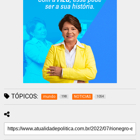
TÓPICOS:
mundo
NOTICIAS
198
1054