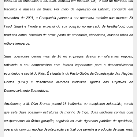
cobertos de chocolates e torradas. Sediada em Eusébio (CE), é líder de mercado em
biscoitos e massas no Brasil. Por meio da aquisição da Latinex, concluída em
novembro de 2021, a Companhia passou a ser detentora também das marcas Fit
Food, Smart e Frontera, expandindo sua posição no mercado de healthyfood, com
produtos como biscoitos de arroz, pasta de amendoim, chocolates, massas feitas de
milho e temperos.
Suas operações geram mais de 16 mil empregos diretos em diferentes regiões,
refletindo o seu compromisso com fatores importantes para o desenvolvimento
econômico e social do País. É signatária do Pacto Global da Organização das Nações
Unidas (ONU) e desenvolve diversas iniciativas ligadas aos Objetivos de
Desenvolvimento Sustentável.
Atualmente, a M. Dias Branco possui 16 indústrias ou complexos industriais, sendo
que sete deles possuem estruturas de moinho de trigo. Suas unidades contam com
equipamentos de última geração, seguindo os mais rigorosos padrões de qualidade,
operando com um modelo de integração vertical que permite a produção de suas mais