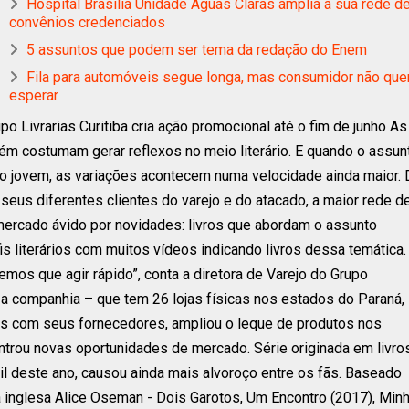
Hospital Brasília Unidade Águas Claras amplia a sua rede d
convênios credenciados
5 assuntos que podem ser tema da redação do Enem
Fila para automóveis segue longa, mas consumidor não que
esperar
o Livrarias Curitiba cria ação promocional até o fim de junho As
 costumam gerar reflexos no meio literário. E quando o assun
co jovem, as variações acontecem numa velocidade ainda maior.
eus diferentes clientes do varejo e do atacado, a maior rede d
e mercado ávido por novidades: livros que abordam o assunto
 literários com muitos vídeos indicando livros dessa temática.
os que agir rápido”, conta a diretora de Varejo do Grupo
o, a companhia – que tem 26 lojas físicas nos estados do Paraná,
tos com seus fornecedores, ampliou o leque de produtos nos
ntrou novas oportunidades de mercado. Série originada em livro
ril deste ano, causou ainda mais alvoroço entre os fãs. Baseado
ra inglesa Alice Oseman - Dois Garotos, Um Encontro (2017), Min