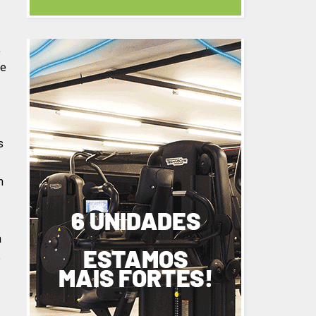
,
ue
s
m
a
e