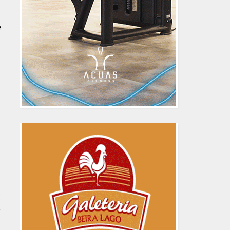
e
s
,