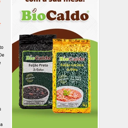
e
r
to
De
e
s
ha