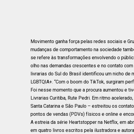
Movimento ganha força pelas redes sociais e Grup
mudanças de comportamento na sociedade também
se refere às transformações envolvendo o públi
olho nas demandas crescentes e no contato com s
livrarias do Sul do Brasil identificou um nicho d
LGBTQIA+. “Com o boom do TikTok, surgiram perfis
Foi nesse momento que a procura aumentou e tivem
Livrarias Curitiba, Rute Pedri. Em ritmo acelerad
Santa Catarina e São Paulo – estreitou os conta
pontos de vendas (PDVs) físicos e online e enco
A estreia da série Heartstopper na Netflix, em ab
em quatro livros escritos pela ilustradora e auto