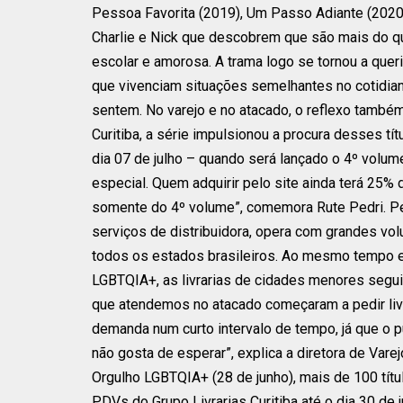
Pessoa Favorita (2019), Um Passo Adiante (2020
Charlie e Nick que descobrem que são mais do qu
escolar e amorosa. A trama logo se tornou a quer
que vivenciam situações semelhantes no cotidia
sentem. No varejo e no atacado, o reflexo também
Curitiba, a série impulsionou a procura desses t
dia 07 de julho – quando será lançado o 4º volum
especial. Quem adquirir pelo site ainda terá 25%
somente do 4º volume”, comemora Rute Pedri. Pelo
serviços de distribuidora, opera com grandes vo
todos os estados brasileiros. Ao mesmo tempo e
LGBTQIA+, as livrarias de cidades menores segu
que atendemos no atacado começaram a pedir liv
demanda num curto intervalo de tempo, já que o 
não gosta de esperar”, explica a diretora de Varej
Orgulho LGBTQIA+ (28 de junho), mais de 100 tít
PDVs do Grupo Livrarias Curitiba até o dia 30 de 