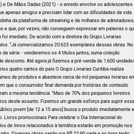
) e De Mãos Dadas (2021) - o enredo envolve os adolescentes
e apenas amigos e precisam lidar com as dificuldades da vida
idinha da plataforma de streaming e de milhares de admiradores
no e que, por vezes, não conseguem expressar em palavras o q
 foi imediato. De acordo com a diretora do Grupo Livrarias
ítulos. “Já comercializamos 20.623 exemplares dessas obras. No
e da série - venderemos os 4 títulos juntos, numa coleção
 de desconto. Até agora já fizemos a pré-venda de 1.600 unidade
s quatro cantos do país O Grupo Livrarias Curitiba realiza
lumes de produtos e abastece cerca de mil pequenas livrarias e
m que o consumidor final demanda por histórias de conteúdo
iram a mesma tendência. “Mais de 70% dos pequenos livreiros
ros deste assunto. Fizemos um grande esforço para suprir ess
público jovem [de 12 a 15 anos] busca o produto imediatamente 
o. Livros promocionais Para celebrar o Dia Internacional do
ulos de livros relacionados à temática estarão em promoção nos
junho. Diversas obras sairão por R$ 23,90 cada e as lojas terão