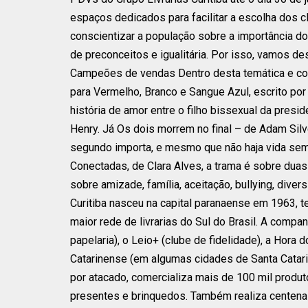
espaços dedicados para facilitar a escolha dos cl
conscientizar a população sobre a importância d
de preconceitos e igualitária. Por isso, vamos d
Campeões de vendas Dentro desta temática e com 
para Vermelho, Branco e Sangue Azul, escrito por
história de amor entre o filho bissexual da presid
Henry. Já Os dois morrem no final – de Adam Sil
segundo importa, e mesmo que não haja vida se
Conectadas, de Clara Alves, a trama é sobre dua
sobre amizade, família, aceitação, bullying, dive
Curitiba nasceu na capital paranaense em 1963, te
maior rede de livrarias do Sul do Brasil. A companh
papelaria), o Leio+ (clube de fidelidade), a Hora 
Catarinense (em algumas cidades de Santa Catari
por atacado, comercializa mais de 100 mil produto
presentes e brinquedos. Também realiza centenas 