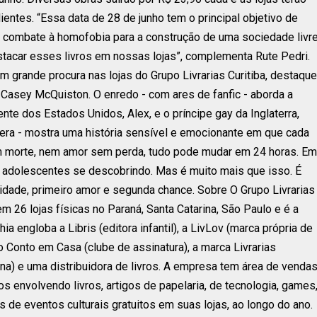
ientes. “Essa data de 28 de junho tem o principal objetivo de
o combate à homofobia para a construção de uma sociedade livr
estacar esses livros em nossas lojas”, complementa Rute Pedri.
grande procura nas lojas do Grupo Livrarias Curitiba, destaque
 Casey McQuiston. O enredo - com ares de fanfic - aborda a
ente dos Estados Unidos, Alex, e o príncipe gay da Inglaterra,
vera - mostra uma história sensível e emocionante em que cada
m morte, nem amor sem perda, tudo pode mudar em 24 horas. Em
s adolescentes se descobrindo. Mas é muito mais que isso. É
rsidade, primeiro amor e segunda chance. Sobre O Grupo Livrarias
m 26 lojas físicas no Paraná, Santa Catarina, São Paulo e é a
ia engloba a Libris (editora infantil), a LivLov (marca própria de
do Conto em Casa (clube de assinatura), a marca Livrarias
na) e uma distribuidora de livros. A empresa tem área de venda
s envolvendo livros, artigos de papelaria, de tecnologia, games
de eventos culturais gratuitos em suas lojas, ao longo do ano.