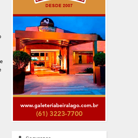
o
De
e