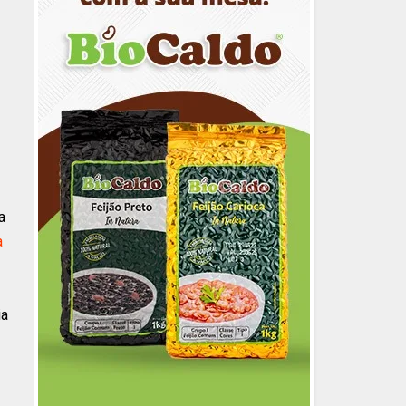
a
a
ia