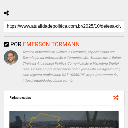
POR
EMERSON TORMANN
Técnico Industrial em Elétrica e Eletrônica, especializado em
Tecnologia da Informação e Comunicação. Atualmente, é Editor-
Chefe na Atualidade Política Comunicação e Marketing Digital
Ltda. Possui ampla experiência como jornalista e diagramador,
com registro profissional DRT 10580/DF. https://etormann.tk |
https://atualidadepolitica.com.br
Relacionadas