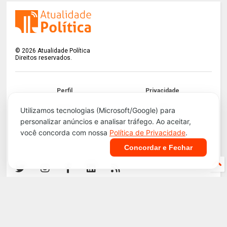
©
2026
Atualidade Política
Direitos reservados.
Perfil
Privacidade
Termos
LGPD
Utilizamos tecnologias (Microsoft/Google) para
personalizar anúncios e analisar tráfego. Ao aceitar,
Contato
Apoie!
você concorda com nossa
Política de Privacidade
.
Concordar e Fechar
Infraestrutura e Segurança. Tecnologia do
Blogger
.