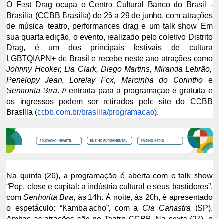
O Fest Drag ocupa o Centro Cultural Banco do Brasil -
Brasília (CCBB Brasília) de 26 a 29 de junho, com atrações
de música, teatro, performances drag e um talk show. Em
sua quarta edição, o evento, realizado pelo coletivo Distrito
Drag, é um dos principais festivais de cultura
LGBTQIAPN+ do Brasil e recebe neste ano atrações como
Johnny Hooker, Lia Clark, Diego Martins, Miranda Lebrão,
Penelopy Jean, Lorelay Fox, Marcinha do Corintho
e
Senhorita Bira
. A entrada para a programação é gratuita e
os ingressos podem ser retirados pelo site do CCBB
Brasília (
ccbb.com.br/brasilia/programacao
).
Na quinta (26), a programação é aberta com o talk show
“Pop, close e capital: a indústria cultural e seus bastidores”,
com
Senhorita Bira
, às 14h. À noite, às 20h, é apresentado
o espetáculo: “Kambalacho”, com a
Cia Canastra
(SP).
Ambas as atrações são no Teatro CCBB. Na sexta (27), o