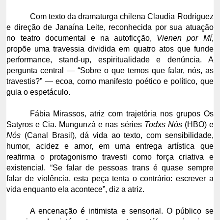
Com texto da dramaturga chilena Claudia Rodriguez
e direção de Janaína Leite, reconhecida por sua atuação
no teatro documental e na autoficção,
Vienen por Mí
,
propõe uma travessia dividida em quatro atos que funde
performance, stand-up, espiritualidade e denúncia. A
pergunta central — “Sobre o que temos que falar, nós, as
travestis?” — ecoa, como manifesto poético e político, que
guia o espetáculo.
Fábia Mirassos, atriz com trajetória nos grupos Os
Satyros e Cia. Mungunzá e nas séries
Todxs Nós
(HBO) e
Nós
(Canal Brasil), dá vida ao texto, com sensibilidade,
humor, acidez e amor, em uma entrega artística que
reafirma o protagonismo travesti como força criativa e
existencial. “Se falar de pessoas trans é quase sempre
falar de violência, esta peça tenta o contrário: escrever a
vida enquanto ela acontece”, diz a atriz.
A encenação é intimista e sensorial. O público se