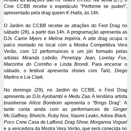
Cine CCBB recebe o espetáculo “Performe se puder!”,
apresentado pela drag queen
K-Halla
, às 14h.
O Jardim do CCBB recebe as atrações do Fest Drag no
sábado (28), a partir das 14h. A programação apresenta as
DJs
Carrie Myers
e
Melina Impéria
. A arte drag ocupa o
palco montado no local com a Mostra Competitiva Vera
Verão, com 12 performances e um júri formado pelas
artistas
Miranda Lebrão, Penelopy Jean, Lorelay Fox,
Marcinha do Corintho
e
Linda Brondi
. Para encerrar o
sábado, o festival apresenta shows com
Talíz, Diego
Martins
e
Lia Clark
.
No domingo (29), no Jardim do CCBB, o Fest Drag
apresenta as DJs
Ayobambi
e
Medu Zaa.
A lendária artista
brasiliense
Allice Bombom
apresenta o “Bingo Drag”. A
tarde conta ainda com as performances de
Ginger
Mc.Gaffney, Bhelchi, Ruby Nox, Naomi Leaks, Adora Black,
Pocs Crew Casa de Laffond, Drag Show, Morganna Voguel
e a vencedora da Mostra Vera Verão, que será conecida no