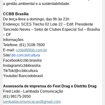
a gestão ambiental e a sustentabilidade.
CCBB Brasília
De terça-feira a domingo, das 9h às 21h
Endereço: SCES Trecho 02 Lote 22 – Edif. Presidente
Tancredo Neves – Setor de Clubes Especial Sul – Brasília
– DF
Informações
Telefone: (61) 3108-7600
E-mail:
ccbbdf@bb.com.br
Site/
bb.com.br/cultura
Facebook/ccbb.brasilia
Instagram/ccbbbrasilia
TikTok/@ccbbcultura
Youtube/ Bancodobrasil
Assessoria de imprensa do Fest Drag e Distrito Drag
Fred Leão - Lambada Comunicação
(61) 98175-2650
lambadacomunicacao@gmail.com