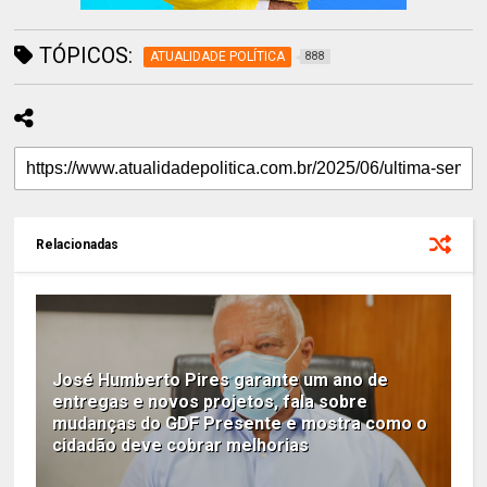
TÓPICOS:
ATUALIDADE POLÍTICA
888
Relacionadas
José Humberto Pires garante um ano de
entregas e novos projetos, fala sobre
mudanças do GDF Presente e mostra como o
cidadão deve cobrar melhorias