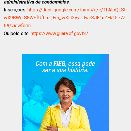
administrativa de condomínios.
Inscrições:
https://docs.google.com/forms/d/e/1FAIpQLSfj
wX9BWgrSEWSfUf0mQEm_wXtJ3yyUJweSJE1uZEk15e7Z
6A/viewform
Ou pelo site:
https://www.guara.df.gov.br/