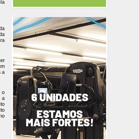
ela
 da
ada
ara
Ser
 um
 a
o o
 a
ito
ito
 no