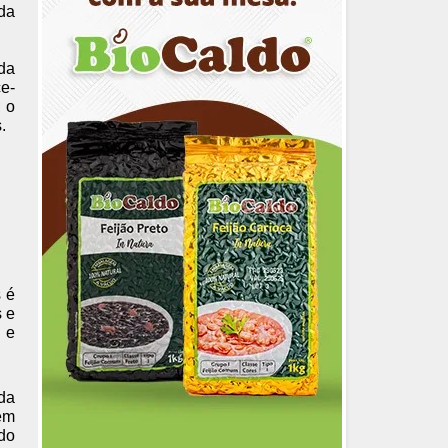
ada
 da
e-
; o
.
s é
s e
 e
 da
 em
ndo