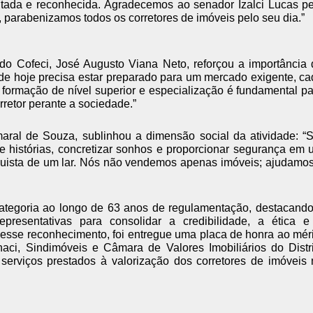
itada e reconhecida. Agradecemos ao senador Izalci Lucas p
, parabenizamos todos os corretores de imóveis pelo seu dia.”
 do Cofeci, José Augusto Viana Neto, reforçou a importância
is de hoje precisa estar preparado para um mercado exigente, c
 formação de nível superior e especialização é fundamental p
rretor perante a sociedade.”
maral de Souza, sublinhou a dimensão social da atividade: “
de histórias, concretizar sonhos e proporcionar segurança em
quista de um lar. Nós não vendemos apenas imóveis; ajudamos
categoria ao longo de 63 anos de regulamentação, destacand
epresentativas para consolidar a credibilidade, a ética e
desse reconhecimento, foi entregue uma placa de honra ao mér
naci, Sindimóveis e Câmara de Valores Imobiliários do Distr
serviços prestados à valorização dos corretores de imóveis