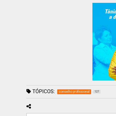
TÓPICOS:
conselho profissional
127