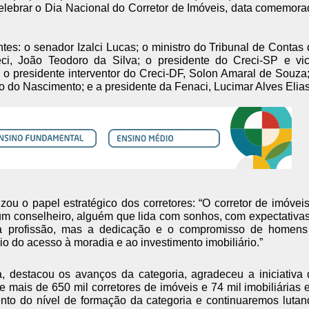
elebrar o Dia Nacional do Corretor de Imóveis, data comemor
es: o senador Izalci Lucas; o ministro do Tribunal de Contas
ci, João Teodoro da Silva; o presidente do Creci-SP e vic
 o presidente interventor do Creci-DF, Solon Amaral de Souza
 do Nascimento; e a presidente da Fenaci, Lucimar Alves Elias
izou o papel estratégico dos corretores: “O corretor de imóvei
um conselheiro, alguém que lida com sonhos, com expectativa
a profissão, mas a dedicação e o compromisso de homens
o do acesso à moradia e ao investimento imobiliário.”
, destacou os avanços da categoria, agradeceu a iniciativa
e mais de 650 mil corretores de imóveis e 74 mil imobiliárias
ento do nível de formação da categoria e continuaremos luta