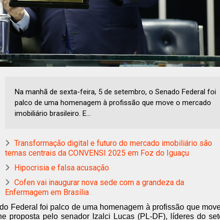
Na manhã de sexta-feira, 5 de setembro, o Senado Federal foi
palco de uma homenagem à profissão que move o mercado
imobiliário brasileiro. E...
Transformação digital e futuro do mercado imobiliário são
temas centrais da CONVENSI 2025 em Foz do Iguaçu
Hipocrisia e falsa acusação
Cofen vai inaugurar nova sede com a grandeza da
Enfermagem em Brasília
ado Federal foi palco de uma homenagem à profissão que mov
e proposta pelo senador Izalci Lucas (PL-DF), líderes do set