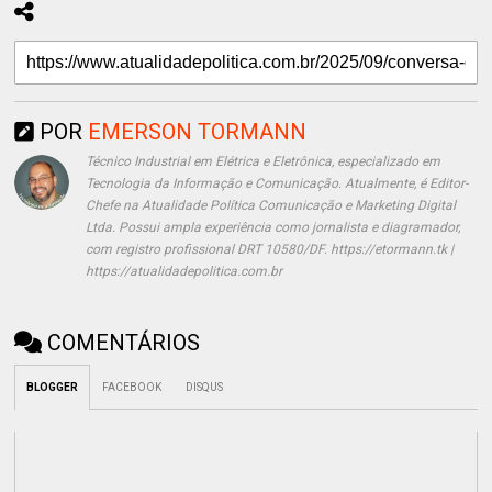
POR
EMERSON TORMANN
Técnico Industrial em Elétrica e Eletrônica, especializado em
Tecnologia da Informação e Comunicação. Atualmente, é Editor-
Chefe na Atualidade Política Comunicação e Marketing Digital
Ltda. Possui ampla experiência como jornalista e diagramador,
com registro profissional DRT 10580/DF. https://etormann.tk |
https://atualidadepolitica.com.br
COMENTÁRIOS
BLOGGER
FACEBOOK
DISQUS