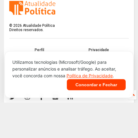
©
2026
Atualidade Política
Direitos reservados.
Perfil
Privacidade
Termos
LGPD
Utilizamos tecnologias (Microsoft/Google) para
personalizar anúncios e analisar tráfego. Ao aceitar,
Contato
Apoie!
você concorda com nossa
Política de Privacidade
.
Concordar e Fechar
Infraestrutura e Segurança. Tecnologia do
Blogger
.