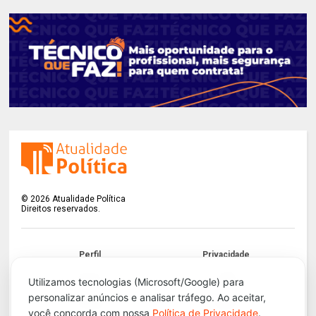
©
2026
Atualidade Política
Direitos reservados.
Perfil
Privacidade
Termos
LGPD
Utilizamos tecnologias (Microsoft/Google) para
personalizar anúncios e analisar tráfego. Ao aceitar,
Contato
Apoie!
você concorda com nossa
Política de Privacidade
.