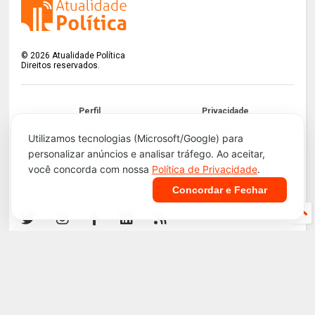
©
2026
Atualidade Política
Direitos reservados.
Perfil
Privacidade
Termos
LGPD
Utilizamos tecnologias (Microsoft/Google) para
personalizar anúncios e analisar tráfego. Ao aceitar,
Contato
Apoie!
você concorda com nossa
Política de Privacidade
.
Concordar e Fechar
Infraestrutura e Segurança. Tecnologia do
Blogger
.