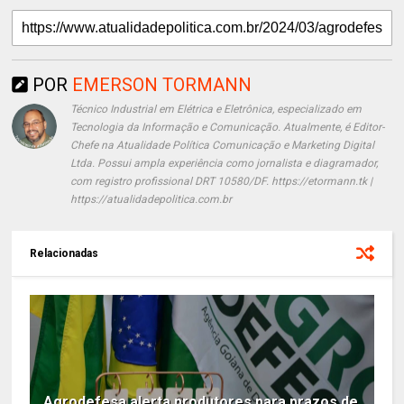
POR
EMERSON TORMANN
Técnico Industrial em Elétrica e Eletrônica, especializado em
Tecnologia da Informação e Comunicação. Atualmente, é Editor-
Chefe na Atualidade Política Comunicação e Marketing Digital
Ltda. Possui ampla experiência como jornalista e diagramador,
com registro profissional DRT 10580/DF. https://etormann.tk |
https://atualidadepolitica.com.br
Relacionadas
Agrodefesa alerta produtores para prazos de