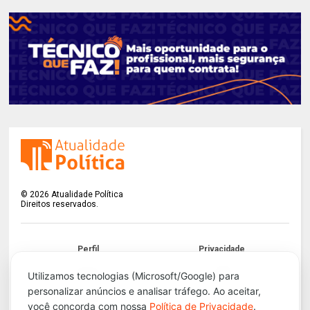
©
2026
Atualidade Política
Direitos reservados.
Perfil
Privacidade
Termos
LGPD
Utilizamos tecnologias (Microsoft/Google) para
personalizar anúncios e analisar tráfego. Ao aceitar,
Contato
Apoie!
você concorda com nossa
Política de Privacidade
.