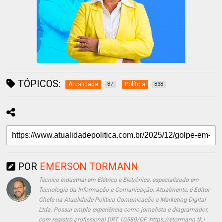
TÓPICOS:
Atualidade
Política
87
838
POR
EMERSON TORMANN
Técnico Industrial em Elétrica e Eletrônica, especializado em
Tecnologia da Informação e Comunicação. Atualmente, é Editor-
Chefe na Atualidade Política Comunicação e Marketing Digital
Ltda. Possui ampla experiência como jornalista e diagramador,
com registro profissional DRT 10580/DF. https://etormann.tk |