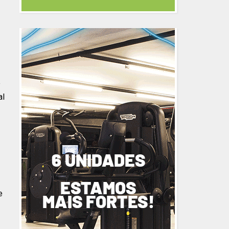
e
al
e