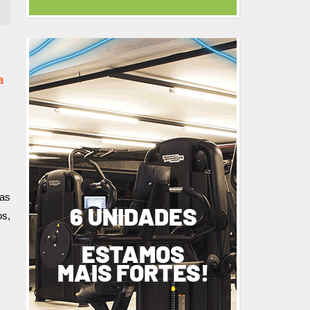
a
tas
os,