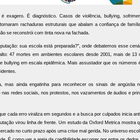
 exagero. É diagnóstico. Casos de violência, bullying, sofrime
tornaram rachaduras estruturais que abalam a confiança de famíli
o se reconstrói com tinta nova na fachada.
Reputação: sua escola está preparada?”, onde debatemos esse cená
alto: 47 mortes em ambientes escolares desde 2001, mais de 13 
 e bullying em escala epidêmica. Mais assustador que os números 
identes.
, mas ainda engatinha para reconhecer os sinais de angústia 
— nas redes sociais, nos protestos, nos vazamentos de áudios e prin
ue cada erro viraliza em segundos e a busca por culpados inicia an
putação virou linha de frente. Um estudo da Oxford Metrica mostra 
ercado no curto prazo após uma crise mal gerida. No universo escol
ade. É como ver a areia da credibilidade escorrer por entre os dedo