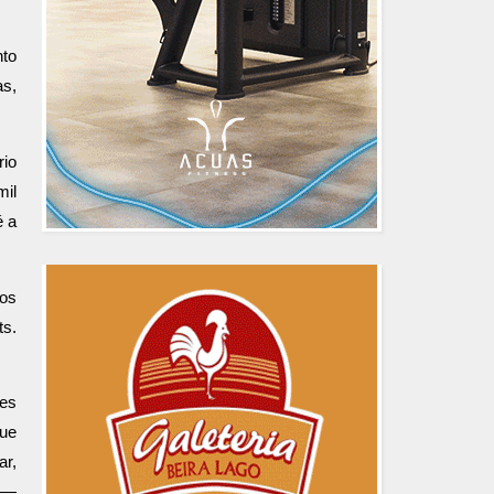
nto
as,
rio
mil
é a
nos
ts.
tes
que
ar,
s —