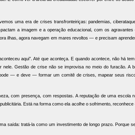
vemos uma era de crises transfronteiriças: pandemias, ciberataqu
impactam a imagem e a operação educacional, com os agravantes
utrora ilhas, agora navegam em mares revoltos — e precisam aprende
 aconteceu aqui”. Até que aconteça. E quando acontece, não há te
tar nele. Gestão de crise não se improvisa no meio do furacão. A 
a pode — e deve — formar um comitê de crises, mapear seus risc
rmeza, com presença, com respostas. A reputação de uma escola 
blicitária. Está na forma como ela acolhe o sofrimento, reconhece
ma saída: tratá-la como um investimento de longo prazo. Porque 