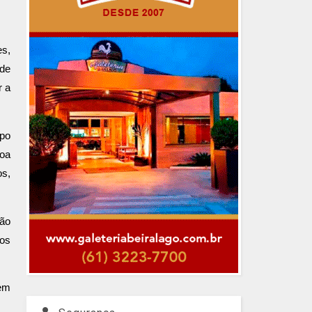
es,
 de
r a
mpo
boa
os,
não
 os
sem