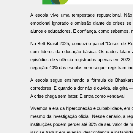
A escola vive uma tempestade reputacional. Não é
emocional ignorado e omissão diante de crises se 
alunos e educadores. E confiança, como sabemos, nã
Na Bett Brasil 2025, conduzi o painel “Crises de 
com líderes da educação básica. Os dados falam 
episódios de violência registrados apenas em 2023,
negação: 40% das escolas nem sequer registram inc
A escola segue ensinando a fórmula de Bhaskara
corredores. E quando a dor não é ouvida, ela grita 
A crise chega sem bater. E entra como vendaval.
Vivemos a era da hiperconexão e culpabilidade, em q
mesmo da investigação oficial. Nesse cenário, a re
instituições podem perder até 30% de seu valor de m
isso se traduz em evasão, desconfiança e instabilid