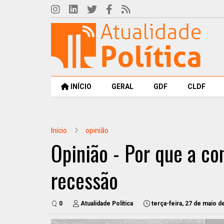
INÍCIO
GERAL
GDF
CLDF
Início
opinião
Opinião - Por que a co
recessão
0
Atualidade Política
terça-feira, 27 de maio d