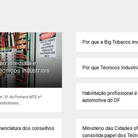
Por que a Big Tobacco inv
ão imediata e
Por que Técnicos Industr
écnicos industriais
Habilitação profissional 
t. 5º da Portaria MTE nº
automotiva do DF
dustriais. ...
menclatura dos conselhos
Ministério das Cidades of
consolida papel dos Técni