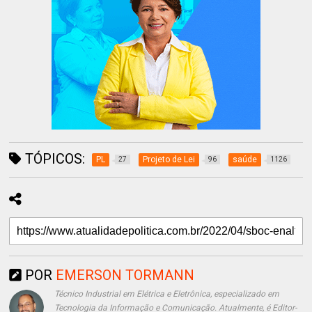
TÓPICOS:
PL
Projeto de Lei
saúde
27
96
1126
POR
EMERSON TORMANN
Técnico Industrial em Elétrica e Eletrônica, especializado em
Tecnologia da Informação e Comunicação. Atualmente, é Editor-