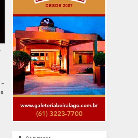
e
 –
 e