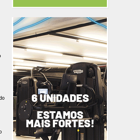
o
 do
o