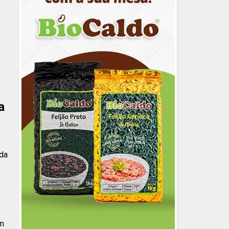
a
ada
ém