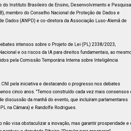
de do Instituto Brasileiro de Ensino, Desenvolvimento e Pesquisa
UnB), membro do Conselho Nacional de Proteção de Dados e
 de Dados (ANPD) e co-diretora da Associação Luso-Alemã de
ebates intensos sobre o Projeto de Lei (PL) 2338/2023,
ional e os riscos da IA para direitos fundamentais, ao mesm
dos pela Comissão Temporária Interna sobre Inteligência
a CNI pela iniciativa e destacando o progresso nos debates
 menos cinco anos. "Temos construído cada vez mais consensos
de discussão da manhã do evento, que incluíram parlamentares
 PL na Câmara) e Randolfe Rodrigues.
o não visa obstaculizar a inovação, mas garantir prosperidade e 