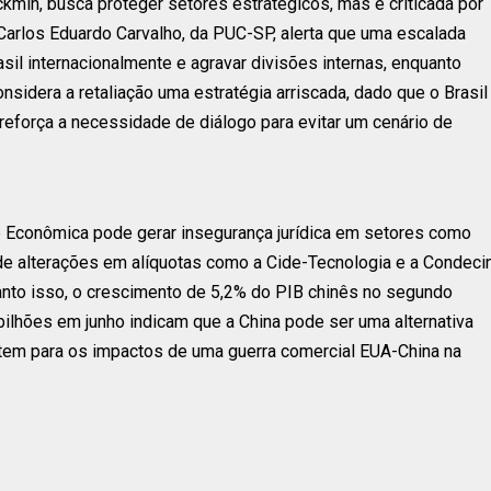
ckmin, busca proteger setores estratégicos, mas é criticada por
. Carlos Eduardo Carvalho, da PUC-SP, alerta que uma escalada
il internacionalmente e agravar divisões internas, enquanto
sidera a retaliação uma estratégia arriscada, dado que o Brasil
reforça a necessidade de diálogo para evitar um cenário de
e Econômica pode gerar insegurança jurídica em setores como
 de alterações em alíquotas como a Cide-Tecnologia e a Condeci
quanto isso, o crescimento de 5,2% do PIB chinês no segundo
bilhões em junho indicam que a China pode ser uma alternativa
ertem para os impactos de uma guerra comercial EUA-China na