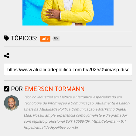
TÓPICOS:
arte
85
POR
EMERSON TORMANN
Técnico Industrial em Elétrica e Eletrônica, especializado em
Tecnologia da Informação e Comunicação. Atualmente, é Editor-
Chefe na Atualidade Política Comunicação e Marketing Digital
Ltda. Possui ampla experiência como jornalista e diagramador,
com registro profissional DRT 10580/DF. https://etormann.tk |
https://atualidadepolitica.com.br