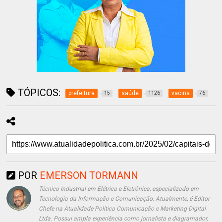
TÓPICOS:
prefeitura
saúde
vacina
15
1126
76
POR
EMERSON TORMANN
Técnico Industrial em Elétrica e Eletrônica, especializado em
Tecnologia da Informação e Comunicação. Atualmente, é Editor-
Chefe na Atualidade Política Comunicação e Marketing Digital
Ltda. Possui ampla experiência como jornalista e diagramador,