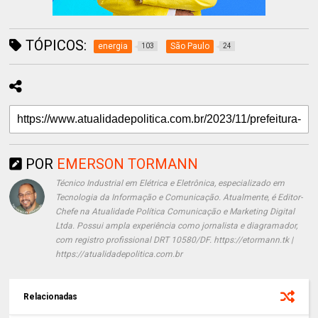
TÓPICOS:
energia
São Paulo
103
24
POR
EMERSON TORMANN
Técnico Industrial em Elétrica e Eletrônica, especializado em
Tecnologia da Informação e Comunicação. Atualmente, é Editor-
Chefe na Atualidade Política Comunicação e Marketing Digital
Ltda. Possui ampla experiência como jornalista e diagramador,
com registro profissional DRT 10580/DF. https://etormann.tk |
https://atualidadepolitica.com.br
Relacionadas